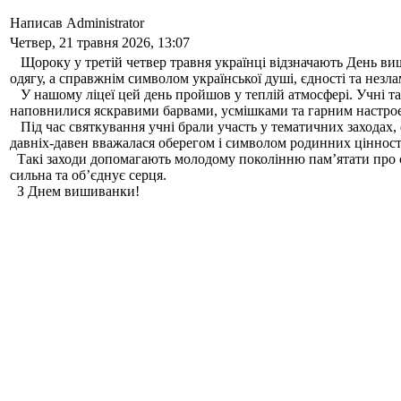
Написав Administrator
Четвер, 21 травня 2026, 13:07
Щороку у третій четвер травня українці відзначають День виши
одягу, а справжнім символом української душі, єдності та незла
У нашому ліцеї цей день пройшов у теплій атмосфері. Учні та
наповнилися яскравими барвами, усмішками та гарним настро
Під час святкування учні брали участь у тематичних заходах,
давніх-давен вважалася оберегом і символом родинних цінност
Такі заходи допомагають молодому поколінню пам’ятати про св
сильна та об’єднує серця.
З Днем вишиванки!