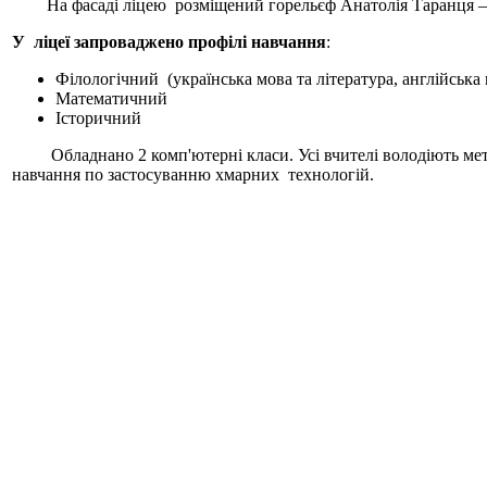
На фасаді ліцею розміщений горельєф Анатолія Таранця – вип
У ліцеї запроваджено профілі навчання
:
Філологічний (українська мова та література, англійська
Математичний
Історичний
Обладнано 2 комп'ютерні класи. Усі вчителі володіють метод
навчання по застосуванню хмарних технологій.