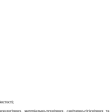
истості;
хологічних, матеріально-технічних, санітарно-гігієнічних та