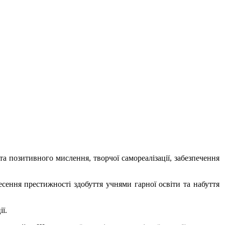
 та позитивного мислення, творчої самореалізації, забезпечення
есення престижності здобуття учнями гарної освіти та набуття
ї.