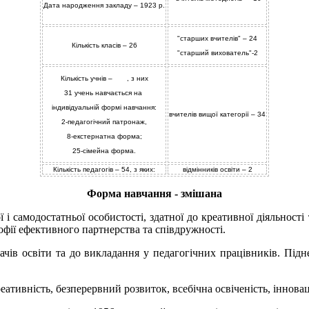
Дата народження закладу – 1923 р.
"старших вчителів" – 24
Кількість класів – 26
"старший вихователь"-2
Кількість учнів – , з них
31 учень навчається на
індивідуальній формі навчання:
вчителів вищої категорії – 34
2-педагогічний патронаж,
8-екстернатна форма;
25-сімейна форма.
Кількість педагогів – 54, з яких:
відмінників освіти – 2
Форма навчання - змішана
і самодостатньої особистості, здатної до креативної діяльності
офії ефективного партнерства та співдружності.
ачів освіти та до викладання у педагогічних працівників. Підн
тивність, безперервний розвиток, всебічна освіченість, інноваці