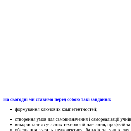
На сьогодні ми ставимо перед собою такі завдання:
формування ключових компетентностей;
створення умов для самовизначення і самореалізації учнів
використання сучасних технологій навчання, професійна с
об'єднання зусиль педколективу, батьків та учнів для