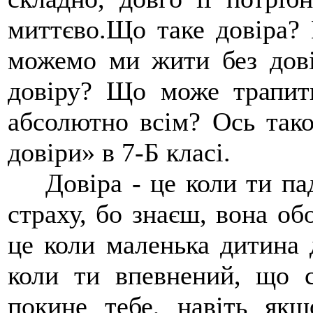
миттєво.Що таке довіра?
можемо ми жити без дові
довіру? Що може трапит
абсолютно всім? Ось так
довіри» в 7-Б класі.
Довіра - це коли ти пад
страху, бо знаєш, вона обо
це коли маленька дитина д
коли ти впевнений, що с
покине тебе, навіть якщ