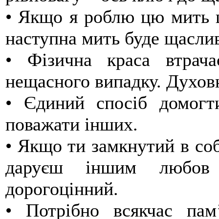
• Якщо я роблю цю мить щ
наступна мить буде щасли
• Фізична краса втрача
нещасного випадку. Духовн
• Єдиний спосіб домогт
поважати інших.
• Якщо ти замкнутий в соб
даруєш іншим любов 
дорогоцінний.
• Потрібно всякчас пам