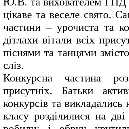
Ю.В. та вихователем ГПД 
цікаве та веселе свято. Са
частини – урочиста та ко
дітлахи вітали всіх прису
піснями та танцями змісто
сліз.
Конкурсна частина ро
присутніх. Батьки акт
конкурсів та викладались 
класу розділилися на дв
робили: і обруч крутил