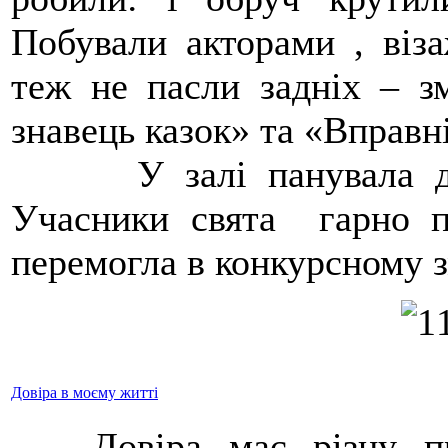
Побували акторами , віза
теж не пасли задніх – з
знавець казок» та «Вправні
У залі панувала друж
Учасники свята гарно 
перемогла в конкурсному з
Довіра в моєму житті
Довіра має різну при