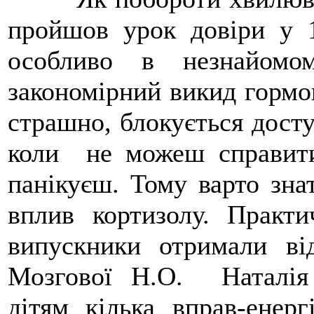
пройшов урок довіри у 1
особливо в незнайомо
закономірний викид гормон
страшно, блокується дост
коли не можеш справити
панікуєш. Тому варто зн
вплив кортизолу. Практ
випускники отримали ві
Мозгової Н.О. Наталія 
дітям кілька вправ-енерг