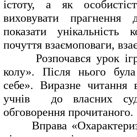
істоту, а як особистіс
виховувати прагнення д
показати унікальність к
почуття взаємоповаги, вза
Розпочався урок ігро
колу». Після нього бул
себе». Виразне читання 
учнів до власних судж
обговорення прочитаного.
Вправа «Охарактеризуй