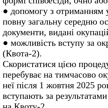
формі співбесіди, очно або
●
допомогу з отриманням 
повну загальну середню ос
документи, видані окупаці
●
можливість вступу за 
(Квота-2).
Скористатися цією процеду
перебуває на тимчасово оку
неї після 1 жовтня 2025 рок
вступають за результатам
на Квоту-2.