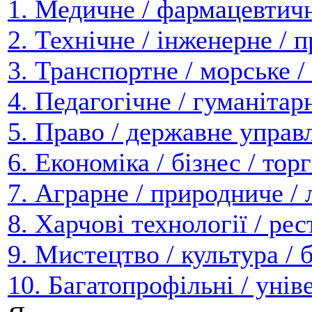
1.
Медичне / фармацевтичн
2.
Технічне / інженерне / 
3.
Транспортне / морське /
4.
Педагогічне / гуманітар
5.
Право / державне управ
6.
Економіка / бізнес / тор
7.
Аграрне / природниче / 
8.
Харчові технології / ре
9.
Мистецтво / культура / 
10.
Багатопрофільні / унів