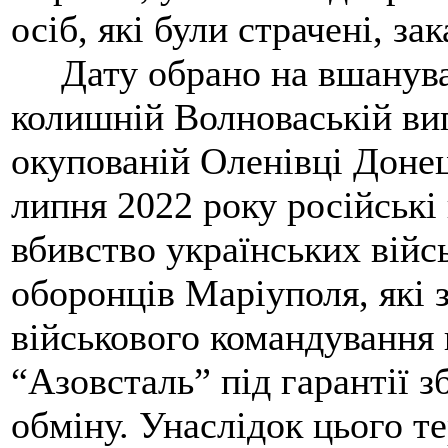
осіб, які були страчені, за
Дату обрано на вшануван
колишній Волноваській вип
окупованій Оленівці Донець
липня 2022 року російські
вбивство українських вій
оборонців Маріуполя, які 
військового командування 
“Азовсталь” під гарантії 
обміну. Унаслідок цього т