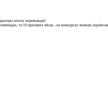
приємно вітати переможців!
імпіадах, та 10 призових місць - на конкурсах знавців українсько