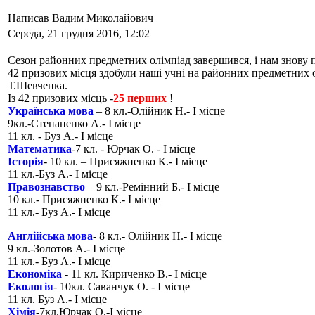
Написав Вадим Миколайович
Середа, 21 грудня 2016, 12:02
Сезон районних предметних олімпіад завершився, і нам знову 
42 призових місця здобули наші учні на районних предметних ол
Т.Шевченка.
Із 42 призових місць -
25 перших
!
Українська мова
– 8 кл.-Олійник Н.- І місце
9кл.-Степаненко А.- І місце
11 кл. - Буз А.- І місце
Математика
-7 кл. - Юрчак О. - І місце
Історія
- 10 кл. – Присяжненко К.- І місце
11 кл.-Буз А.- І місце
Правознавство
– 9 кл.-Ремінний Б.- І місце
10 кл.- Присяжненко К.- І місце
11 кл.- Буз А.- І місце
Англійська мова
- 8 кл.- Олійник Н.- І місце
9 кл.-Золотов А.- І місце
11 кл.- Буз А.- І місце
Економіка
- 11 кл. Кириченко В.- І місце
Екологія
- 10кл. Саванчук О. - І місце
11 кл. Буз А.- І місце
Хімія
-7кл.Юрчак О.-І місце