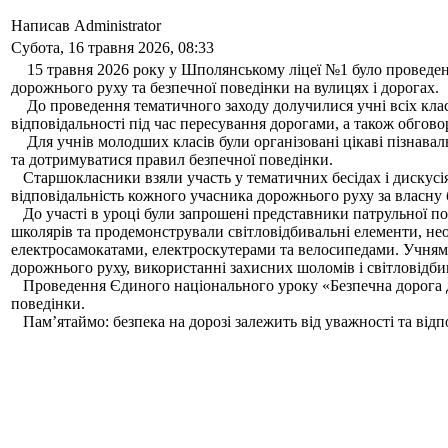
Написав Administrator
Субота, 16 травня 2026, 08:33
15 травня 2026 року у Шполянському ліцеї №1 було проведен
дорожнього руху та безпечної поведінки на вулицях і дорогах.
До проведення тематичного заходу долучилися учні всіх класі
відповідальності під час пересування дорогами, а також обгово
Для учнів молодших класів були організовані цікаві пізнавальн
та дотримуватися правил безпечної поведінки.
Старшокласники взяли участь у тематичних бесідах і дискусія
відповідальність кожного учасника дорожнього руху за власну 
До участі в уроці були запрошені представники патрульної пол
школярів та продемонстрували світловідбивальні елементи, не
електросамокатами, електроскутерами та велосипедами. Учням 
дорожнього руху, використанні захисних шоломів і світловідби
Проведення Єдиного національного уроку «Безпечна дорога д
поведінки.
Пам’ятаймо: безпека на дорозі залежить від уважності та відп