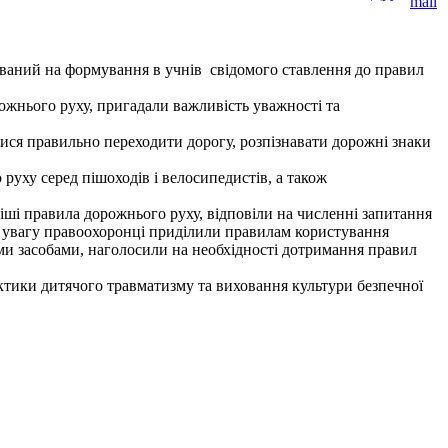
ваний на формування в учнів свідомого ставлення до правил
ожнього руху, пригадали важливість уважності та
илися правильно переходити дорогу, розпізнавати дорожні знаки
уху серед пішоходів і велосипедистів, а також
віші правила дорожнього руху, відповіли на численні запитання
у увагу правоохоронці приділили правилам користування
ми засобами, наголосили на необхідності дотримання правил
ики дитячого травматизму та виховання культури безпечної