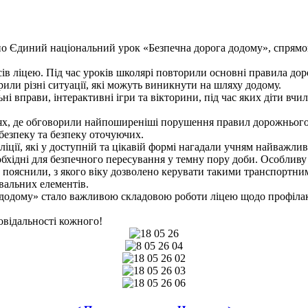
о Єдиний національний урок «Безпечна дорога додому», спрямо
в ліцею. Під час уроків школярі повторили основні правила дор
рили різні ситуації, які можуть виникнути на шляху додому.
і вправи, інтерактивні ігри та вікторини, під час яких діти вч
х, де обговорили найпоширеніші порушення правил дорожнього р
безпеку та безпеку оточуючих.
іції, які у доступній та цікавій формі нагадали учням найважли
обхідні для безпечного пересування у темну пору доби. Особлив
пояснили, з якого віку дозволено керувати такими транспортни
вальних елементів.
одому» стало важливою складовою роботи ліцею щодо профілакт
овідальності кожного!