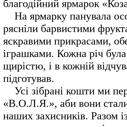
благодійний ярмарок «Коза
На ярмарку панувала осо
рясніли барвистими фрукт
яскравими прикрасами, об
іграшками. Кожна річ була
щирістю, і в кожній відчув
підготував.
Усі зібрані кошти ми пере
«В.О.Л.Я.», аби вони ста
наших захисників. Разом і