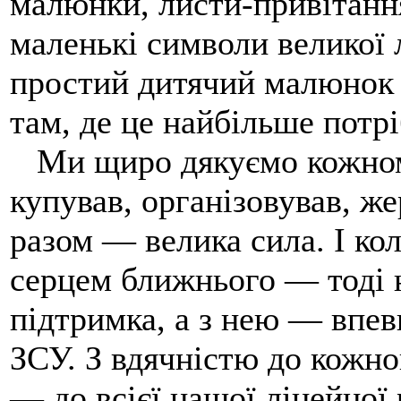
малюнки, листи-привітання
маленькі символи великої 
простий дитячий малюнок з
там, де це найбільше потрі
Ми щиро дякуємо кожному
купував, організовував, же
разом — велика сила. І кол
серцем ближнього — тоді 
підтримка, а з нею — впев
ЗСУ. З вдячністю до кожно
— до всієї нашої ліцейної