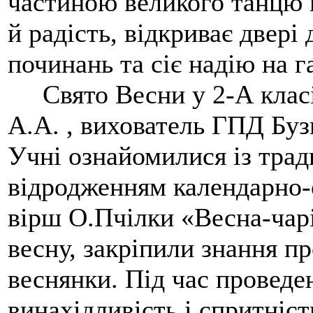
частиною великого танцю 
й радість, відкриває двері
починань та сіє надію на 
Свято Весни у 2-А класі 
А.А. , вихователь ГПД Буз
Учні ознайомилися із трад
відродженням календарно-
вірш О.Пчілки «Весна-чарі
весну, закріпили знання п
веснянки. Під час проведе
винахідливість і спритніс